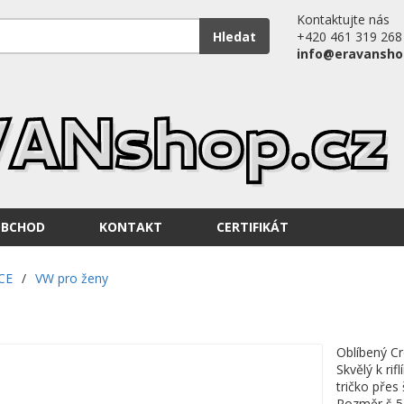
Kontaktujte nás
Hledat
+420 461 319 268
info@eravansho
OBCHOD
KONTAKT
CERTIFIKÁT
CE
/
VW pro ženy
1
Oblíbený Cr
Skvělý k ri
tričko přes 
Rozměr š 5