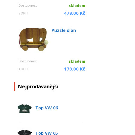
Dostupnost
skladem
479.00 Kč
s DPH
Puzzle slon
Dostupnost
skladem
179.00 Kč
s DPH
Nejprodávanější
Top VW 06
Top VW 05