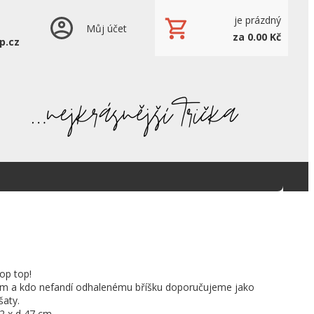
je prázdný
Můj účet
za 0.00 Kč
p.cz
op top!
flím a kdo nefandí odhalenému bříšku doporučujeme jako
šaty.
2 x d 47 cm