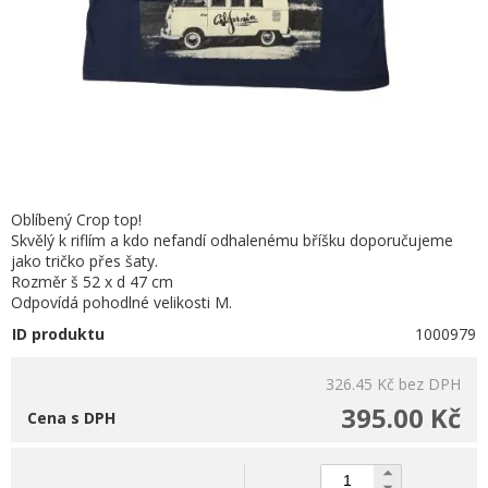
Oblíbený Crop top!
Skvělý k riflím a kdo nefandí odhalenému bříšku doporučujeme
jako tričko přes šaty.
Rozměr š 52 x d 47 cm
Odpovídá pohodlné velikosti M.
ID produktu
1000979
326.45 Kč
bez DPH
395.00 Kč
Cena s DPH