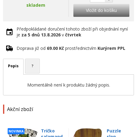
skladem
Vložit do košíku
Předpokládané doručení tohoto zboží při objednání nyní
je
za 5 dnů
13.8.2026
v
čtvrtek
Doprava již od
69.00 Kč
prostřednictvím
Kurýrem PPL
Popis
?
Momentálně není k produktu žádný popis.
Akční zboží
Tričko
Puzzle
NOVINKA
salamand
slon