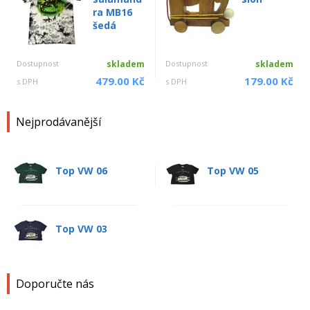
ra MB16
šedá
Dostupnost
skladem
Dostupnost
skladem
479.00 Kč
179.00 Kč
s DPH
s DPH
Nejprodávanější
Top VW 06
Top VW 05
Top VW 03
Doporučte nás