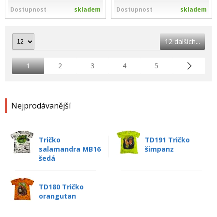
Dostupnost
skladem
Dostupnost
skladem
12 dalších...
1
2
3
4
5
Nejprodávanější
Tričko
TD191 Tričko
salamandra MB16
šimpanz
šedá
TD180 Tričko
orangutan