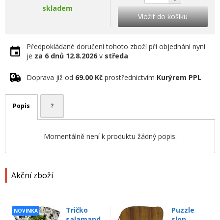
skladem
Vložit do košíku
Předpokládané doručení tohoto zboží při objednání nyní
je
za 6 dnů
12.8.2026
v
středa
Doprava již od
69.00 Kč
prostřednictvím
Kurýrem PPL
Popis
?
Momentálně není k produktu žádný popis.
Akční zboží
Tričko
Puzzle
NOVINKA
salamand
slon