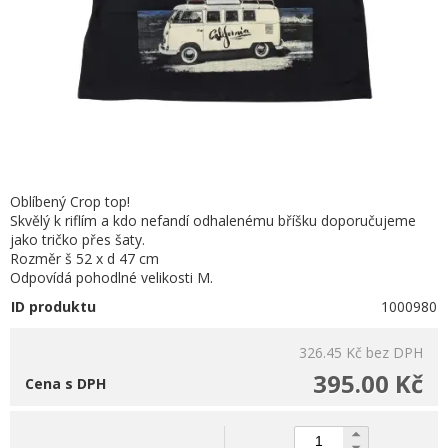
Oblíbený Crop top!
Skvělý k riflím a kdo nefandí odhalenému bříšku doporučujeme
jako tričko přes šaty.
Rozměr š 52 x d 47 cm
Odpovídá pohodlné velikosti M.
ID produktu
1000980
326.45 Kč
bez DPH
395.00 Kč
Cena s DPH