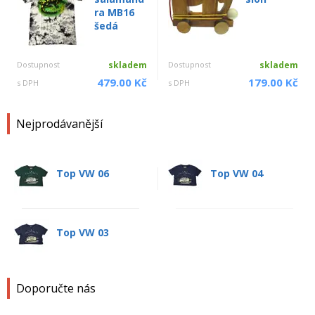
ra MB16
šedá
Dostupnost
skladem
Dostupnost
skladem
479.00 Kč
179.00 Kč
s DPH
s DPH
Nejprodávanější
Top VW 06
Top VW 04
Top VW 03
Doporučte nás