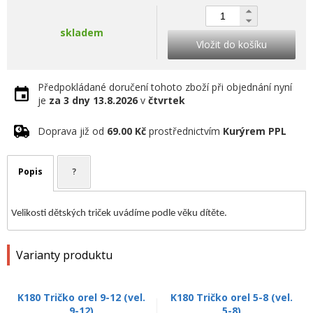
skladem
Vložit do košíku
Předpokládané doručení tohoto zboží při objednání nyní
je
za 3 dny
13.8.2026
v
čtvrtek
Doprava již od
69.00 Kč
prostřednictvím
Kurýrem PPL
Popis
?
Velikosti dětských triček uvádíme podle věku dítěte.
Varianty produktu
K180 Tričko orel 9-12 (vel.
K180 Tričko orel 5-8 (vel.
9-12)
5-8)