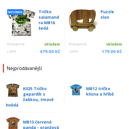
Tričko
Puzzle
NOVINKA
salamand
slon
ra MB16
šedá
Dostupnost
skladem
Dostupnost
skladem
479.00 Kč
179.00 Kč
s DPH
s DPH
Nejprodávanější
K025 Tričko
MB12 tričko
gepardík s
klisna a hříbě
žabkou, tmavě
hnědá
MB13 červená
panda - oranžová