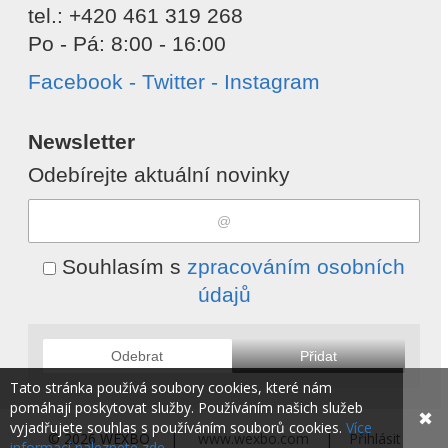
tel.: +420 461 319 268
Po - Pá: 8:00 - 16:00
Facebook - Twitter - Instagram
Newsletter
Odebírejte aktuální novinky
Souhlasím s
zpracováním osobních
údajů
Odebrat
Přidat
Tato stránka používá soubory cookies, které nám
pomáhají poskytovat služby. Používáním našich služeb
✖
vyjadřujete souhlas s používáním souborů cookies.
Více
© 2026 WEXBO |
www.wexbo.com
|
Přihlásit
informací naleznete zde.