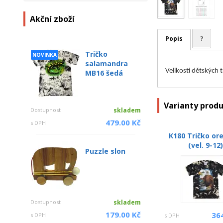
Akční zboží
Popis
?
Tričko
NOVINKA
salamandra
Velikosti dětských 
MB16 šedá
Varianty prod
Dostupnost
skladem
479.00 Kč
s DPH
K180 Tričko ore
(vel. 9-12
Puzzle slon
Dostupnost
skladem
179.00 Kč
36
s DPH
s DPH