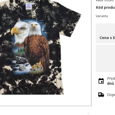
Kód produ
Varianta
Cena s 
Před
dnů
Dopr