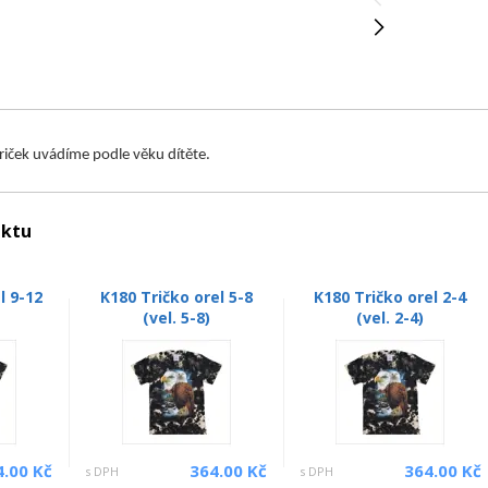
triček uvádíme podle věku dítěte.
uktu
l 9-12
K180 Tričko orel 5-8
K180 Tričko orel 2-4
)
(vel. 5-8)
(vel. 2-4)
4.00 Kč
364.00 Kč
364.00 Kč
s DPH
s DPH