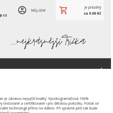
je prázdný
Můj účet
za 0.00 Kč
p.cz
an je zárukou nejvyšší kvality. Vysokogramážová 100%
vy testované a certifikované i pro dětskou pokožku. Potisk se
ciální technologií přímo na vlákno. Při správné péči tak bude
 téměř nesmrtelné.