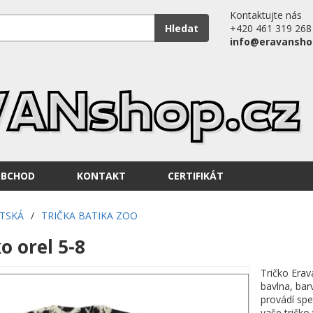
Kontaktujte nás
Hledat
+420 461 319 268
info@eravansho
OBCHOD
KONTAKT
CERTIFIKÁT
ĚTSKÁ
/
TRIČKA BATIKA ZOO
o orel 5-8
Tričko Erav
bavlna, bar
provádí spe
vaše tričko