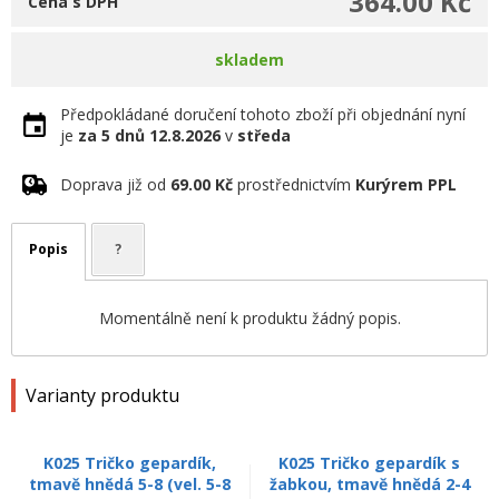
364.00 Kč
Cena s DPH
skladem
Předpokládané doručení tohoto zboží při objednání nyní
je
za 5 dnů
12.8.2026
v
středa
Doprava již od
69.00 Kč
prostřednictvím
Kurýrem PPL
Popis
?
Momentálně není k produktu žádný popis.
Varianty produktu
K025 Tričko gepardík,
K025 Tričko gepardík s
tmavě hnědá 5-8 (vel. 5-8
žabkou, tmavě hnědá 2-4