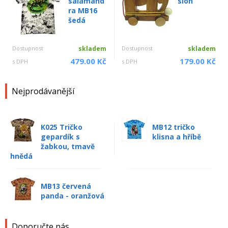
salamand
slon
ra MB16
šedá
Dostupnost
skladem
Dostupnost
skladem
479.00 Kč
179.00 Kč
s DPH
s DPH
Nejprodávanější
K025 Tričko
MB12 tričko
gepardík s
klisna a hříbě
žabkou, tmavě
hnědá
MB13 červená
panda - oranžová
Doporučte nás