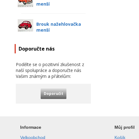
menší
Brouk nažehlovačka
menší
Doporučte nás
Podělte se o pozitivní zkušenost z
naší spolupráce a doporučte nás
Vašim známým a přátelům:
Doporučit
Informace
Můj profil
Velkoobchod
Košík