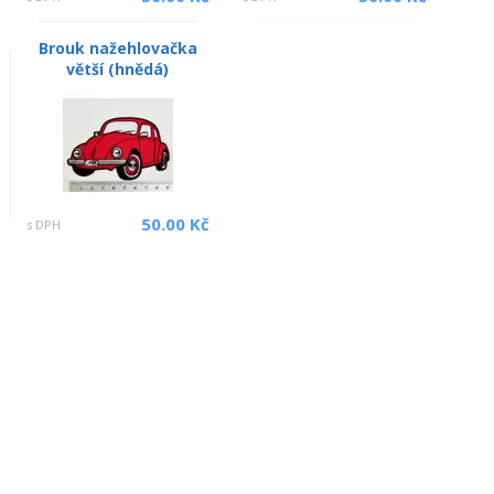
Brouk nažehlovačka
větší (hnědá)
50.00 Kč
s DPH