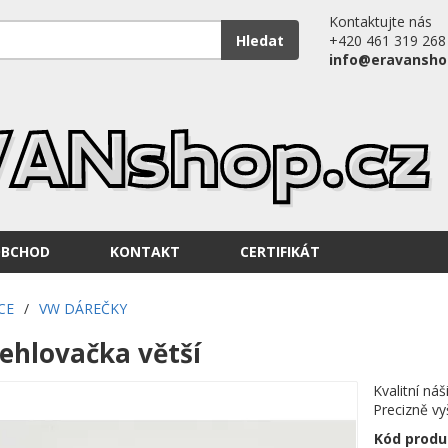
Kontaktujte nás
Hledat
+420 461 319 268
info@eravansho
OBCHOD
KONTAKT
CERTIFIKÁT
CE
/
VW DÁREČKY
ehlovačka větší
Kvalitní ná
Precizně vy
Kód produ