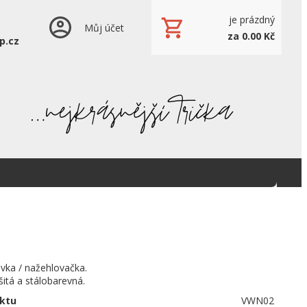
je prázdný
Můj účet
za 0.00 Kč
p.cz
šivka / nažehlovačka.
šitá a stálobarevná.
ktu
VWN02