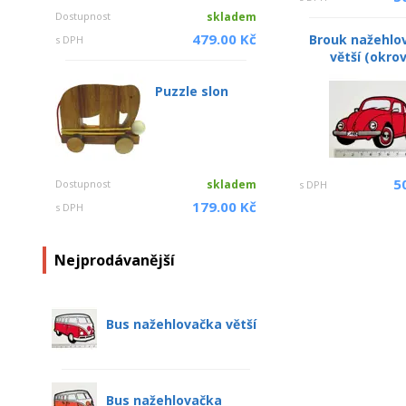
Dostupnost
skladem
479.00 Kč
Brouk nažehlo
s DPH
větší (okro
Puzzle slon
5
Dostupnost
skladem
s DPH
179.00 Kč
s DPH
Nejprodávanější
Bus nažehlovačka větší
Bus nažehlovačka