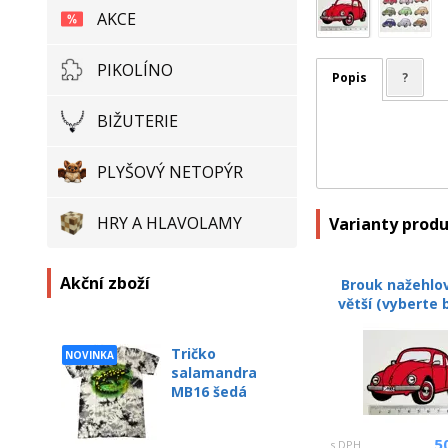
AKCE
PIKOLÍNO
Popis
?
BIŽUTERIE
PLYŠOVÝ NETOPÝR
HRY A HLAVOLAMY
Varianty prod
Akční zboží
Brouk nažehlo
větší (vyberte 
Tričko
NOVINKA
salamandra
MB16 šedá
5
s DPH