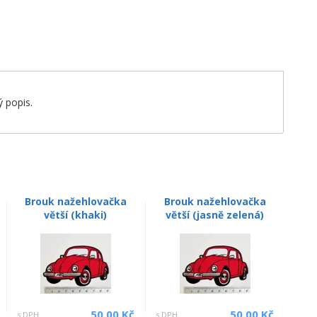
 popis.
Brouk nažehlovačka
Brouk nažehlovačka
větší (khaki)
větší (jasně zelená)
50.00 Kč
50.00 Kč
s DPH
s DPH