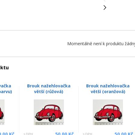
Momentálně není k produktu žádný
uktu
vačka
Brouk nažehlovačka
Brouk nažehlovačka
barvu)
větší (růžová)
větší (oranžová)
0.00 Kč
50.00 Kč
50.00 Kč
s DPH
s DPH