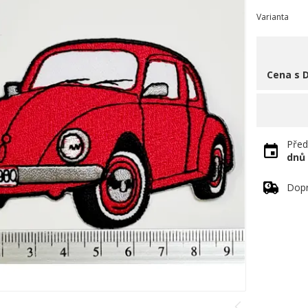
Varianta
Cena s 
Před
dnů
Dopr