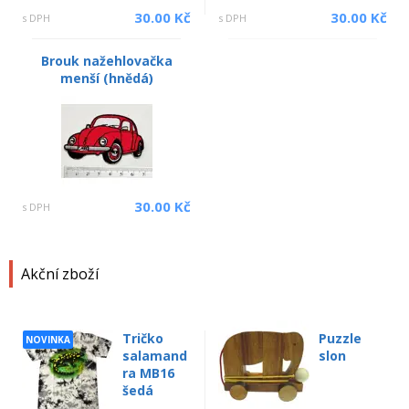
30.00 Kč
30.00 Kč
s DPH
s DPH
Brouk nažehlovačka
menší (hnědá)
30.00 Kč
s DPH
Akční zboží
Tričko
Puzzle
NOVINKA
salamand
slon
ra MB16
šedá