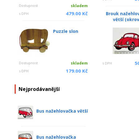
Dostupnost
skladem
479.00 Kč
Brouk nažehlo
s DPH
větší (okro
Puzzle slon
5
Dostupnost
skladem
s DPH
179.00 Kč
s DPH
Nejprodávanější
Bus nažehlovačka větší
Bus nažehlovačka