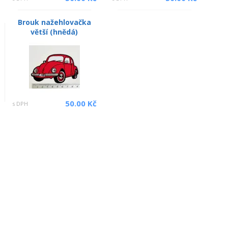
Brouk nažehlovačka
větší (hnědá)
50.00 Kč
s DPH