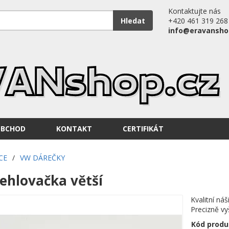
Kontaktujte nás
Hledat
+420 461 319 268
info@eravansho
OBCHOD
KONTAKT
CERTIFIKÁT
CE
/
VW DÁREČKY
ehlovačka větší
Kvalitní ná
Precizně vy
Kód produ