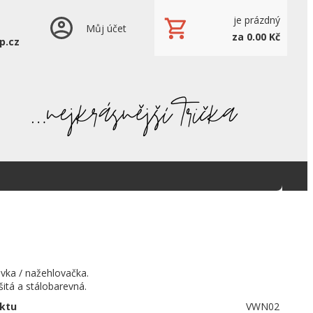
je prázdný
Můj účet
za 0.00 Kč
p.cz
šivka / nažehlovačka.
šitá a stálobarevná.
ktu
VWN02