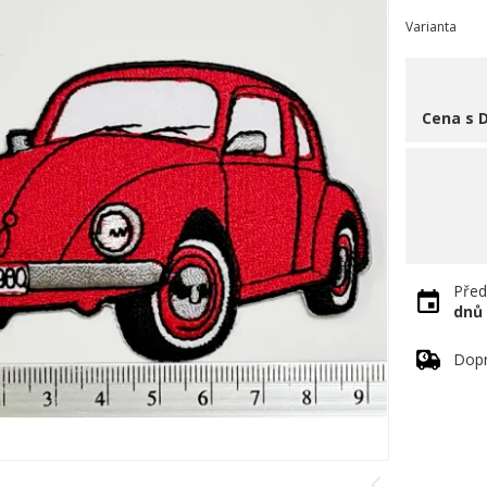
Varianta
Cena s 
Před
dnů
Dopr