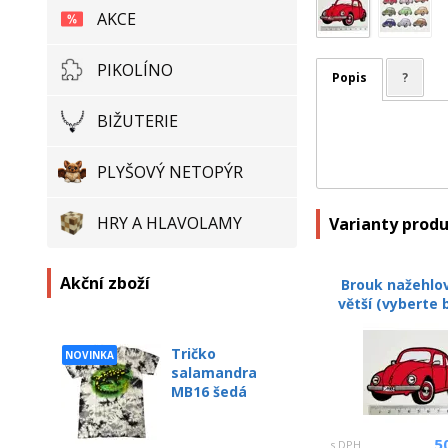
AKCE
PIKOLÍNO
Popis
?
BIŽUTERIE
PLYŠOVÝ NETOPÝR
HRY A HLAVOLAMY
Varianty prod
Akční zboží
Brouk nažehlo
větší (vyberte 
Tričko
NOVINKA
salamandra
MB16 šedá
5
s DPH