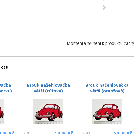
Momentálně není k produktu žádný
uktu
vačka
Brouk nažehlovačka
Brouk nažehlovačka
barvu)
větší (růžová)
větší (oranžová)
0.00 Kč
50.00 Kč
50.00 Kč
s DPH
s DPH