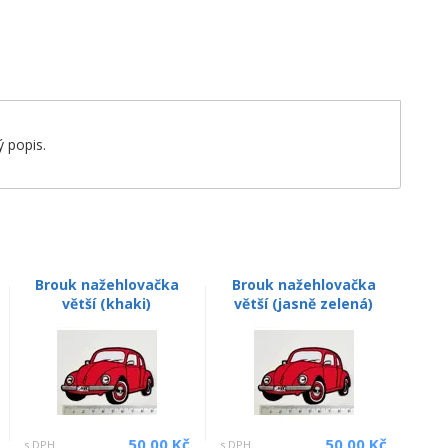
 popis.
Brouk nažehlovačka
Brouk nažehlovačka
větší (khaki)
větší (jasně zelená)
50.00 Kč
50.00 Kč
s DPH
s DPH