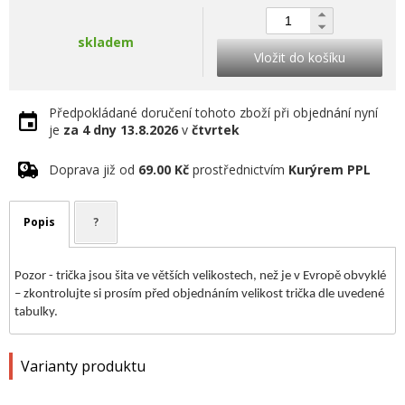
skladem
Vložit do košíku
Předpokládané doručení tohoto zboží při objednání nyní
je
za 4 dny
13.8.2026
v
čtvrtek
Doprava již od
69.00 Kč
prostřednictvím
Kurýrem PPL
Popis
?
Pozor - trička jsou šita ve větších velikostech, než je v Evropě obvyklé
– zkontrolujte si prosím před objednáním velikost trička dle uvedené
tabulky.
Varianty produktu