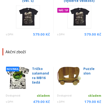
(vel. S)
(vyberte velikost)
NÁŠ TIP
579.00 Kč
579.00 Kč
s DPH
s DPH
Akční zboží
Tričko
Puzzle
NOVINKA
salamand
slon
ra MB16
šedá
Dostupnost
skladem
Dostupnost
skladem
479.00 Kč
179.00 Kč
s DPH
s DPH