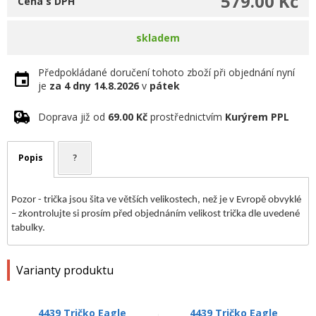
579.00 Kč
Cena s DPH
skladem
Předpokládané doručení tohoto zboží při objednání nyní
je
za 4 dny
14.8.2026
v
pátek
Doprava již od
69.00 Kč
prostřednictvím
Kurýrem PPL
Popis
?
Pozor - trička jsou šita ve větších velikostech, než je v Evropě obvyklé
– zkontrolujte si prosím před objednáním velikost trička dle uvedené
tabulky.
Varianty produktu
4439 Tričko Eagle
4439 Tričko Eagle