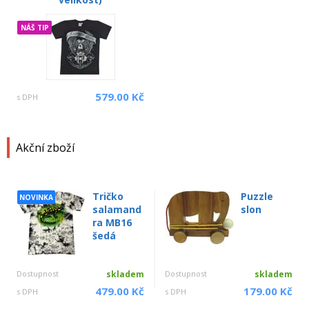
NÁŠ TIP
579.00 Kč
s DPH
Akční zboží
Tričko
Puzzle
NOVINKA
salamand
slon
ra MB16
šedá
Dostupnost
skladem
Dostupnost
skladem
479.00 Kč
179.00 Kč
s DPH
s DPH