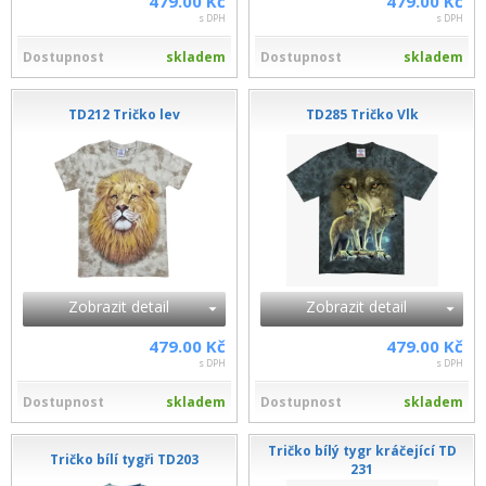
479.00 Kč
479.00 Kč
s DPH
s DPH
Dostupnost
skladem
Dostupnost
skladem
TD212 Tričko lev
TD285 Tričko Vlk
Zobrazit detail
Zobrazit detail
479.00 Kč
479.00 Kč
s DPH
s DPH
Dostupnost
skladem
Dostupnost
skladem
Tričko bílý tygr kráčející TD
Tričko bílí tygři TD203
231