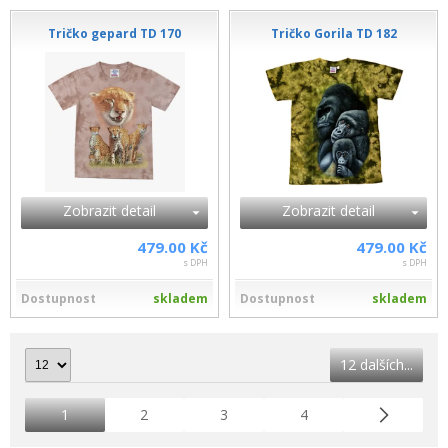
Tričko gepard TD 170
Tričko Gorila TD 182
Zobrazit detail
Zobrazit detail
479.00 Kč
479.00 Kč
s DPH
s DPH
Dostupnost
skladem
Dostupnost
skladem
12 dalších...
1
2
3
4