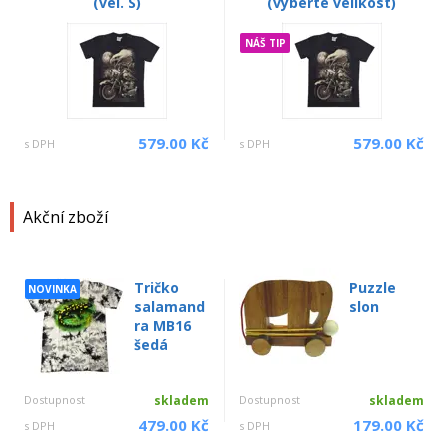
(vel. S)
(vyberte velikost)
NÁŠ TIP
579.00 Kč
579.00 Kč
s DPH
s DPH
Akční zboží
Tričko
Puzzle
NOVINKA
salamand
slon
ra MB16
šedá
Dostupnost
skladem
Dostupnost
skladem
479.00 Kč
179.00 Kč
s DPH
s DPH