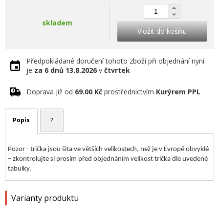
skladem
Vložit do košíku
Předpokládané doručení tohoto zboží při objednání nyní
je
za 6 dnů
13.8.2026
v
čtvrtek
Doprava již od
69.00 Kč
prostřednictvím
Kurýrem PPL
Popis
?
Pozor - trička jsou šita ve větších velikostech, než je v Evropě obvyklé
– zkontrolujte si prosím před objednáním velikost trička dle uvedené
tabulky.
Varianty produktu