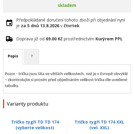
skladem
Předpokládané doručení tohoto zboží při objednání nyní
je
za 5 dnů
13.8.2026
v
čtvrtek
Doprava již od
69.00 Kč
prostřednictvím
Kurýrem PPL
Popis
?
Pozor - trička jsou šita ve větších velikostech, než je v Evropě obvyklé
– zkontrolujte si prosím před objednáním velikost trička dle uvedené
tabulky.
Varianty produktu
Tričko tygři TD TD 174
Tričko tygři TD 174 XXL
(vyberte velikost)
(vel. XXL)