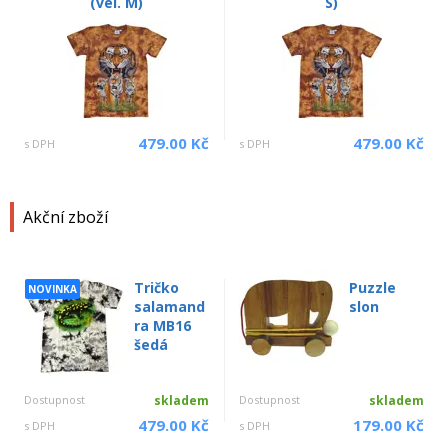
(vel. M)
S)
479.00 Kč
479.00 Kč
s DPH
s DPH
Akční zboží
Tričko
Puzzle
NOVINKA
salamand
slon
ra MB16
šedá
Dostupnost
skladem
Dostupnost
skladem
479.00 Kč
179.00 Kč
s DPH
s DPH