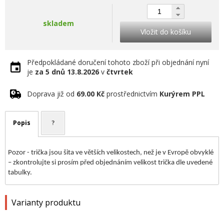
skladem
Vložit do košíku
Předpokládané doručení tohoto zboží při objednání nyní
je
za 5 dnů
13.8.2026
v
čtvrtek
Doprava již od
69.00 Kč
prostřednictvím
Kurýrem PPL
Popis
?
Pozor - trička jsou šita ve větších velikostech, než je v Evropě obvyklé
– zkontrolujte si prosím před objednáním velikost trička dle uvedené
tabulky.
Varianty produktu