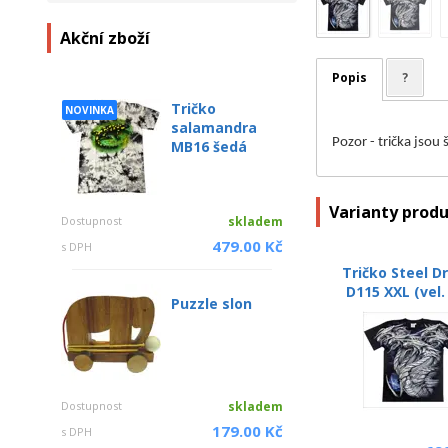
Akční zboží
Popis
?
Tričko
NOVINKA
salamandra
Pozor - trička jsou
MB16 šedá
Varianty prod
Dostupnost
skladem
479.00 Kč
s DPH
Tričko Steel D
D115 XXL (vel.
Puzzle slon
Dostupnost
skladem
179.00 Kč
s DPH