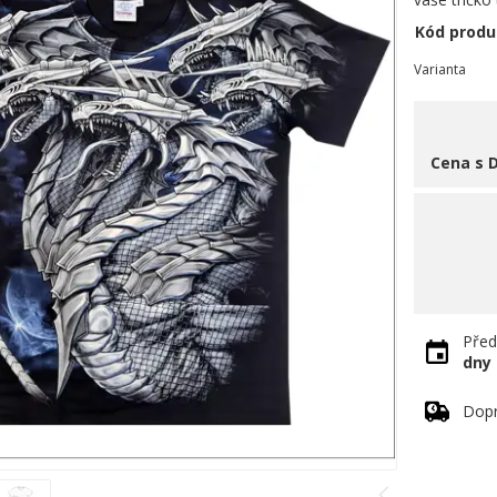
Kód produ
Varianta
Cena s 
Před
dny
Dopr