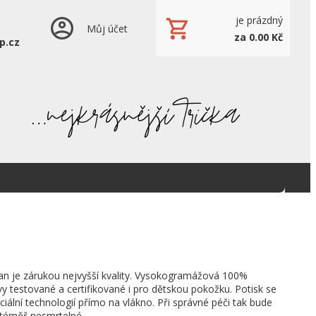
je prázdný
Můj účet
za 0.00 Kč
p.cz
an je zárukou nejvyšší kvality. Vysokogramážová 100%
vy testované a certifikované i pro dětskou pokožku. Potisk se
ciální technologií přímo na vlákno. Při správné péči tak bude
 téměř nesmrtelné.