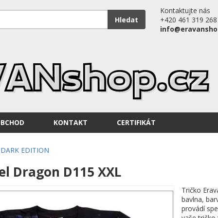
Kontaktujte nás
Hledat
+420 461 319 268
info@eravansho
OBCHOD
KONTAKT
CERTIFIKÁT
DARK EDITION
eel Dragon D115 XXL
Tričko Erav
bavlna, bar
provádí spe
vaše tričko