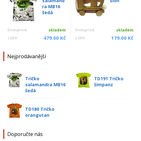
salamand
slon
ra MB16
šedá
Dostupnost
skladem
Dostupnost
skladem
479.00 Kč
179.00 Kč
s DPH
s DPH
Nejprodávanější
Tričko
TD191 Tričko
salamandra MB16
šimpanz
šedá
TD180 Tričko
orangutan
Doporučte nás