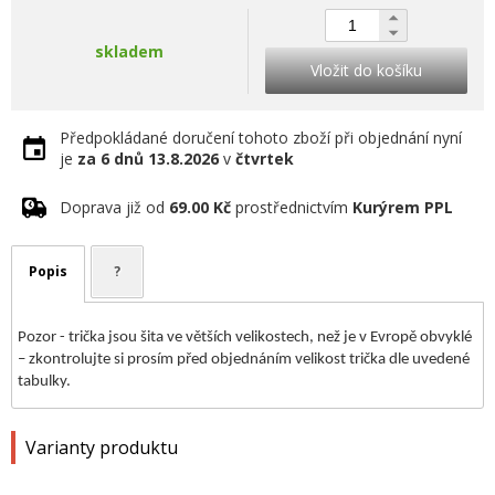
skladem
Vložit do košíku
Předpokládané doručení tohoto zboží při objednání nyní
je
za 6 dnů
13.8.2026
v
čtvrtek
Doprava již od
69.00 Kč
prostřednictvím
Kurýrem PPL
Popis
?
Pozor - trička jsou šita ve větších velikostech, než je v Evropě obvyklé
– zkontrolujte si prosím před objednáním velikost trička dle uvedené
tabulky.
Varianty produktu