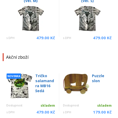
(vel. M)
(vel. S)
479.00 Kč
479.00 Kč
s DPH
s DPH
Akční zboží
Tričko
Puzzle
NOVINKA
salamand
slon
ra MB16
šedá
Dostupnost
skladem
Dostupnost
skladem
479.00 Kč
179.00 Kč
s DPH
s DPH