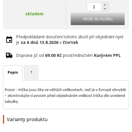
skladem
Vložit do košíku
Předpokládané doručení tohoto zboží při objednání nyní
je
za 6 dnů
13.8.2026
v
čtvrtek
Doprava již od
69.00 Kč
prostřednictvím
Kurýrem PPL
Popis
?
Pozor - trička jsou šita ve větších velikostech, než je v Evropě obvyklé
– zkontrolujte si prosím před objednáním velikost trička dle uvedené
tabulky.
Varianty produktu