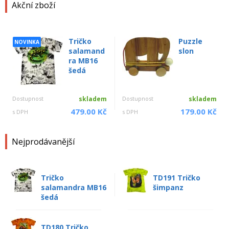
Akční zboží
Tričko
Puzzle
NOVINKA
salamand
slon
ra MB16
šedá
Dostupnost
skladem
Dostupnost
skladem
479.00 Kč
179.00 Kč
s DPH
s DPH
Nejprodávanější
Tričko
TD191 Tričko
salamandra MB16
šimpanz
šedá
TD180 Tričko