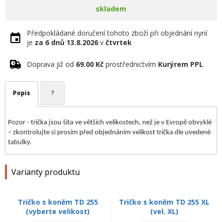
skladem
Předpokládané doručení tohoto zboží při objednání nyní
je
za 6 dnů
13.8.2026
v
čtvrtek
Doprava již od
69.00 Kč
prostřednictvím
Kurýrem PPL
Popis
?
Pozor - trička jsou šita ve větších velikostech, než je v Evropě obvyklé
– zkontrolujte si prosím před objednáním velikost trička dle uvedené
tabulky.
Varianty produktu
Tričko s koněm TD 255
Tričko s koněm TD 255 XL
(vyberte velikost)
(vel. XL)