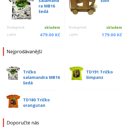
salamand
slon
ra MB16
šedá
Dostupnost
skladem
Dostupnost
skladem
479.00 Kč
179.00 Kč
s DPH
s DPH
Nejprodávanější
Tričko
TD191 Tričko
salamandra MB16
šimpanz
šedá
TD180 Tričko
orangutan
Doporučte nás