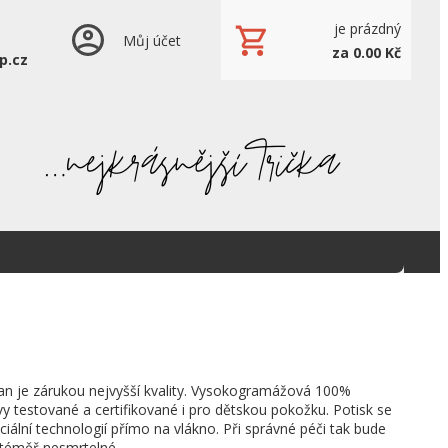
je prázdný
Můj účet
za 0.00 Kč
p.cz
an je zárukou nejvyšší kvality. Vysokogramážová 100%
vy testované a certifikované i pro dětskou pokožku. Potisk se
ciální technologií přímo na vlákno. Při správné péči tak bude
 téměř nesmrtelné.