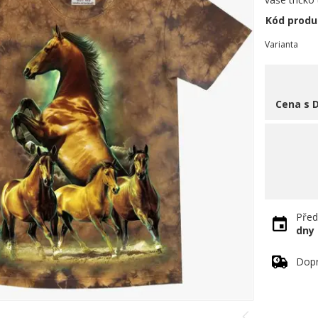
Kód produ
Varianta
Cena s 
Před
dny
Dopr