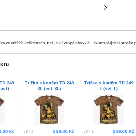
 šita ve větších velikostech, než je v Evropě obvyklé – zkontrolujte si prosí
uktu
TD 249
Tričko s koněm TD 249
Tričko s koněm TD 249
kost)
XL (vel. XL)
L (vel. L)
9.00 Kč
559.00 Kč
559.00 Kč
s DPH
s DPH