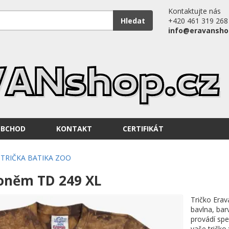
Kontaktujte nás
Hledat
+420 461 319 268
info@eravansho
OBCHOD
KONTAKT
CERTIFIKÁT
TRIČKA BATIKA ZOO
koněm TD 249 XL
Tričko Erav
bavlna, bar
provádí spe
vaše tričko