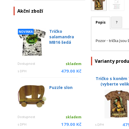
Akční zboží
Popis
?
Tričko
NOVINKA
salamandra
Pozor - trička jsou
MB16 šedá
Varianty prod
Dostupnost
skladem
479.00 Kč
s DPH
Tričko s koněm 
(vyberte veli
Puzzle slon
Dostupnost
skladem
179.00 Kč
47
s DPH
s DPH