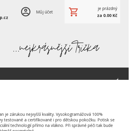
je prázdný
Můj účet
za 0.00 Kč
p.cz
an je zárukou nejvyšší kvality. Vysokogramážová 100%
vy testované a certifikované i pro dětskou pokožku. Potisk se
ciální technologií přímo na vlákno. Při správné péči tak bude
 téměř nesmrtelné.