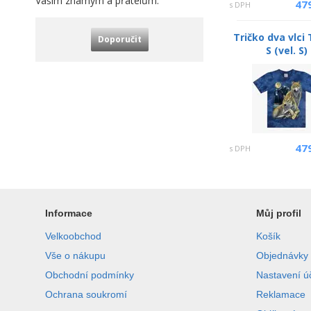
Vašim známým a přátelům:
47
s DPH
Tričko dva vlci
Doporučit
S (vel. S)
47
s DPH
Informace
Můj profil
Velkoobchod
Košík
Vše o nákupu
Objednávky
Obchodní podmínky
Nastavení ú
Ochrana soukromí
Reklamace