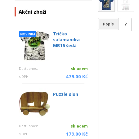
Akční zboží
Popis
?
Tričko
NOVINKA
salamandra
MB16 šedá
Dostupnost
skladem
479.00 Kč
s DPH
Puzzle slon
Dostupnost
skladem
179.00 Kč
s DPH