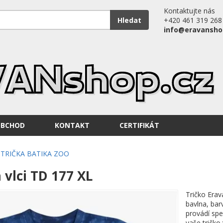
Kontaktujte nás
Hledat
+420 461 319 268
info@eravansho
OBCHOD
KONTAKT
CERTIFIKÁT
TRIČKA BATIKA ZOO
 vlci TD 177 XL
Tričko Erav
bavlna, bar
provádí spe
vaše tričko