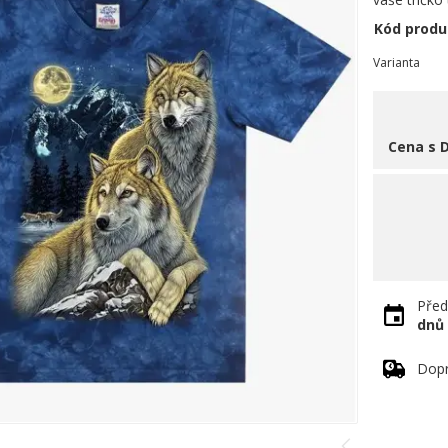
Kód produ
Varianta
Cena s 
Před
dnů
Dopr