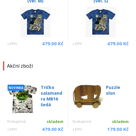
(vel. M)
(vel. S)
479.00 Kč
479.00 Kč
s DPH
s DPH
Akční zboží
Tričko
Puzzle
NOVINKA
salamand
slon
ra MB16
šedá
Dostupnost
skladem
Dostupnost
skladem
479.00 Kč
179.00 Kč
s DPH
s DPH