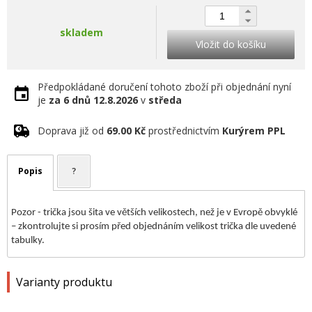
skladem
Vložit do košíku
Předpokládané doručení tohoto zboží při objednání nyní
je
za 6 dnů
12.8.2026
v
středa
Doprava již od
69.00 Kč
prostřednictvím
Kurýrem PPL
Popis
?
Pozor - trička jsou šita ve větších velikostech, než je v Evropě obvyklé
– zkontrolujte si prosím před objednáním velikost trička dle uvedené
tabulky.
Varianty produktu