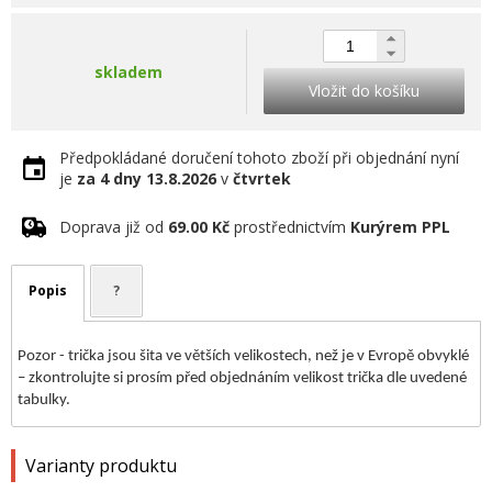
skladem
Vložit do košíku
Předpokládané doručení tohoto zboží při objednání nyní
je
za 4 dny
13.8.2026
v
čtvrtek
Doprava již od
69.00 Kč
prostřednictvím
Kurýrem PPL
Popis
?
Pozor - trička jsou šita ve větších velikostech, než je v Evropě obvyklé
– zkontrolujte si prosím před objednáním velikost trička dle uvedené
tabulky.
Varianty produktu