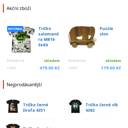
Akční zboží
Tričko
Puzzle
NOVINKA
salamand
slon
ra MB16
šedá
Dostupnost
skladem
Dostupnost
skladem
479.00 Kč
179.00 Kč
s DPH
s DPH
Nejprodávanější
Tričko černé
Tričko černé vlk
žirafa 4351
4382