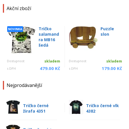
Akční zboží
Tričko
Puzzle
NOVINKA
salamand
slon
ra MB16
šedá
Dostupnost
skladem
Dostupnost
skladem
479.00 Kč
179.00 Kč
s DPH
s DPH
Nejprodávanější
Tričko černé
Tričko černé vlk
žirafa 4351
4382