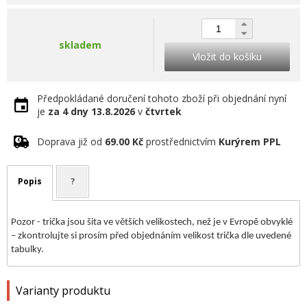
skladem
Vložit do košíku
Předpokládané doručení tohoto zboží při objednání nyní
je
za 4 dny
13.8.2026
v
čtvrtek
Doprava již od
69.00 Kč
prostřednictvím
Kurýrem PPL
Popis
?
Pozor - trička jsou šita ve větších velikostech, než je v Evropě obvyklé
– zkontrolujte si prosím před objednáním velikost trička dle uvedené
tabulky.
Varianty produktu