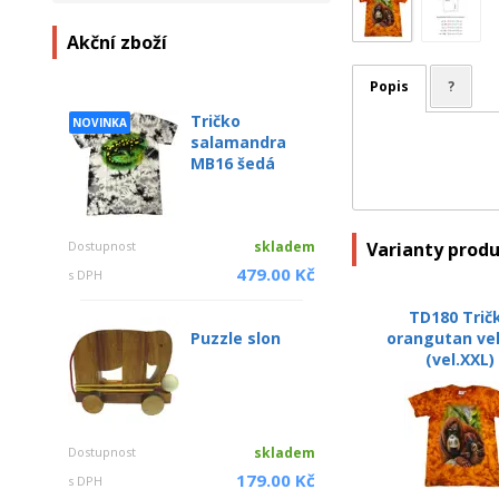
Akční zboží
Popis
?
Tričko
NOVINKA
salamandra
MB16 šedá
Varianty prod
Dostupnost
skladem
479.00 Kč
s DPH
TD180 Trič
orangutan ve
Puzzle slon
(vel.XXL)
Dostupnost
skladem
179.00 Kč
s DPH