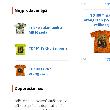
59
s DPH
Nejprodávanější
TD180 Trič
orangutan (vy
velikost)
Tričko salamandra
MB16 šedá
TD191 Tričko šimpanz
47
s DPH
TD180 Tričko
orangutan
Doporučte nás
Podělte se o pozitivní zkušenost z
naší spolupráce a doporučte nás