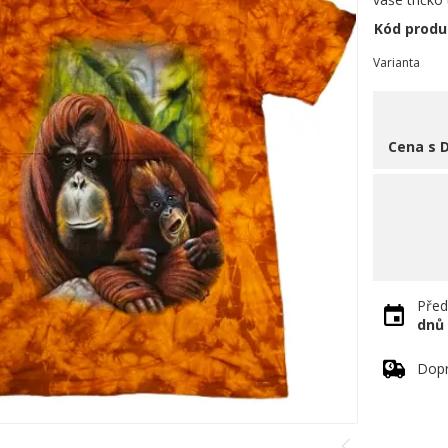
Kód produ
Varianta
Cena s 
Před
dnů
Dopr