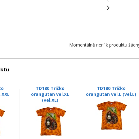
Momentálně není k produktu žádný
uktu
ko
TD180 Tričko
TD180 Tričko
l.XXL
orangutan vel.XL
orangutan vel.L (vel.L)
(vel.XL)