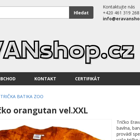
Kontaktujte nás
Hledat
+420 461 319 268
info@eravansho
OBCHOD
KONTAKT
CERTIFIKÁT
TRIČKA BATIKA ZOO
čko orangutan vel.XXL
Tričko Erav
bavlna, bar
provádí spe
vaše tričko