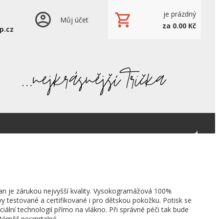
je prázdný
Můj účet
za 0.00 Kč
p.cz
an je zárukou nejvyšší kvality. Vysokogramážová 100%
vy testované a certifikované i pro dětskou pokožku. Potisk se
ciální technologií přímo na vlákno. Při správné péči tak bude
 téměř nesmrtelné.