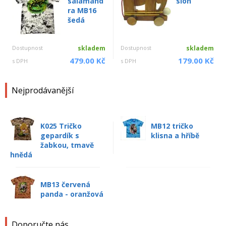
salamand
slon
ra MB16
šedá
Dostupnost
skladem
Dostupnost
skladem
479.00 Kč
179.00 Kč
s DPH
s DPH
Nejprodávanější
K025 Tričko
MB12 tričko
gepardík s
klisna a hříbě
žabkou, tmavě
hnědá
MB13 červená
panda - oranžová
Doporučte nás