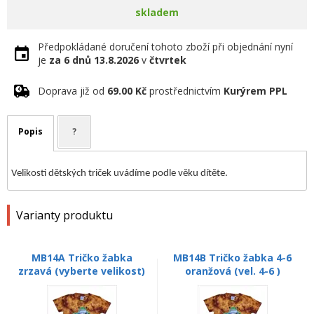
skladem
Předpokládané doručení tohoto zboží při objednání nyní
je
za 6 dnů
13.8.2026
v
čtvrtek
Doprava již od
69.00 Kč
prostřednictvím
Kurýrem PPL
Popis
?
Velikosti dětských triček uvádíme podle věku dítěte.
Varianty produktu
MB14A Tričko žabka
MB14B Tričko žabka 4-6
zrzavá (vyberte velikost)
oranžová (vel. 4-6 )