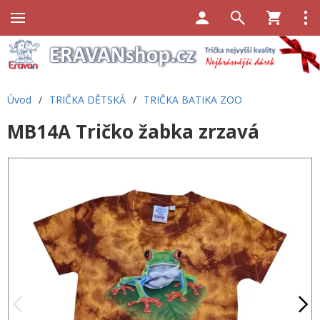
Úvod
/
TRIČKA DĚTSKÁ
/
TRIČKA BATIKA ZOO
MB14A Tričko žabka zrzavá