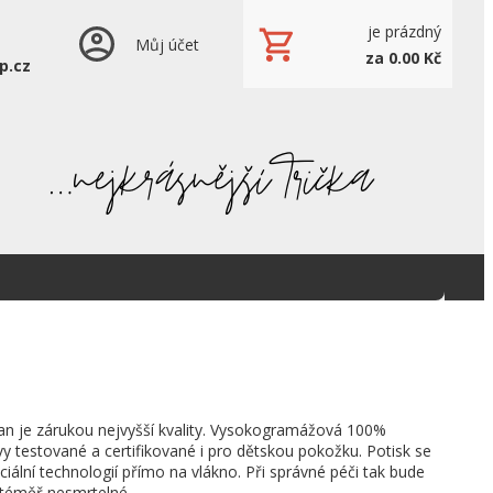
je prázdný
Můj účet
za 0.00 Kč
p.cz
an je zárukou nejvyšší kvality. Vysokogramážová 100%
vy testované a certifikované i pro dětskou pokožku. Potisk se
ciální technologií přímo na vlákno. Při správné péči tak bude
 téměř nesmrtelné.