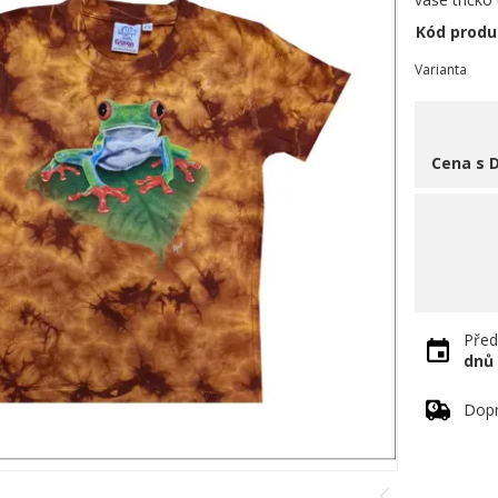
Kód produ
Varianta
Cena s 
Před
dnů
Dopr