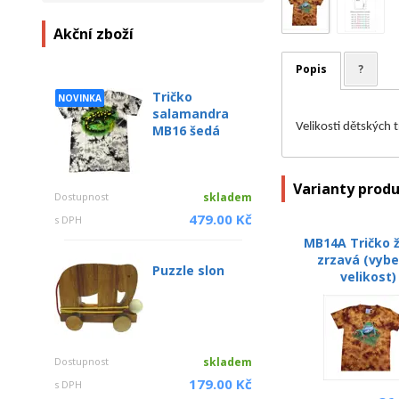
Akční zboží
Popis
?
Tričko
NOVINKA
salamandra
Velikosti dětských 
MB16 šedá
Varianty prod
Dostupnost
skladem
479.00 Kč
s DPH
MB14A Tričko 
zrzavá (vybe
Puzzle slon
velikost)
Dostupnost
skladem
179.00 Kč
s DPH