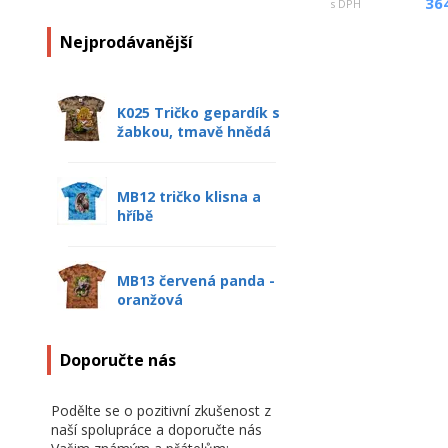
36
s DPH
Nejprodávanější
K025 Tričko gepardík s
žabkou, tmavě hnědá
MB12 tričko klisna a
hříbě
MB13 červená panda -
oranžová
Doporučte nás
Podělte se o pozitivní zkušenost z
naší spolupráce a doporučte nás