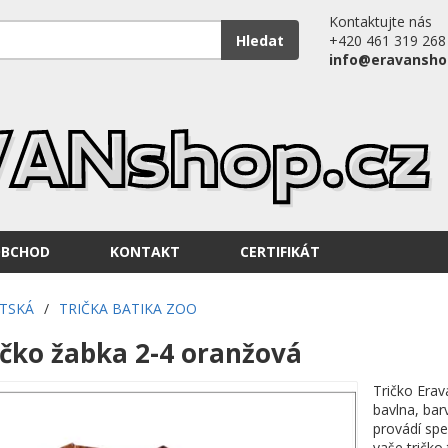
Kontaktujte nás
Hledat
+420 461 319 268
info@eravansho
OBCHOD
KONTAKT
CERTIFIKÁT
ĚTSKÁ
/
TRIČKA BATIKA ZOO
čko žabka 2-4 oranžová
Tričko Erav
bavlna, bar
provádí spe
vaše tričko