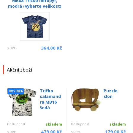
MB08 Tričko netopýr,
modrá (vyberte velikost)
364.00 Kč
s DPH
Akční zboží
Tričko
Puzzle
NOVINKA
salamand
slon
ra MB16
šedá
Dostupnost
skladem
Dostupnost
skladem
479.00 Kč
179.00 Kč
s DPH
s DPH