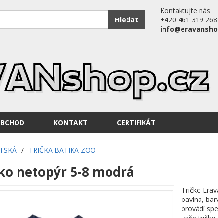
Kontaktujte nás
Hledat
+420 461 319 268
info@eravansho
OBCHOD
KONTAKT
CERTIFIKÁT
ĚTSKÁ
/
TRIČKA BATIKA ZOO
ko netopýr 5-8 modrá
Tričko Erav
bavlna, bar
provádí spe
vaše tričko