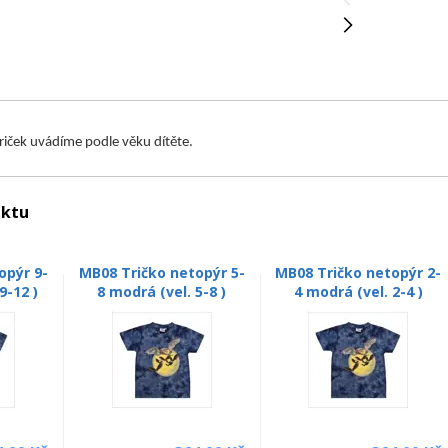
triček uvádíme podle věku dítěte.
uktu
opýr 9-
MB08 Tričko netopýr 5-
MB08 Tričko netopýr 2-
9-12 )
8 modrá (vel. 5-8 )
4 modrá (vel. 2-4 )