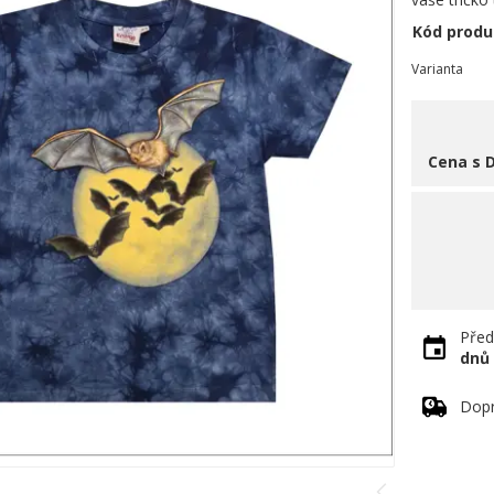
Kód produ
Varianta
Cena s 
Před
dnů
Dopr