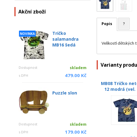
Akční zboží
Popis
?
Tričko
NOVINKA
salamandra
Velikosti dětských 
MB16 šedá
Varianty prod
Dostupnost
skladem
479.00 Kč
s DPH
MB08 Tričko net
12 modrá (vel. 
Puzzle slon
Dostupnost
skladem
179.00 Kč
s DPH