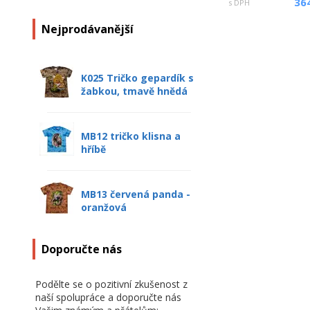
36
s DPH
Nejprodávanější
K025 Tričko gepardík s
žabkou, tmavě hnědá
MB12 tričko klisna a
hříbě
MB13 červená panda -
oranžová
Doporučte nás
Podělte se o pozitivní zkušenost z
naší spolupráce a doporučte nás