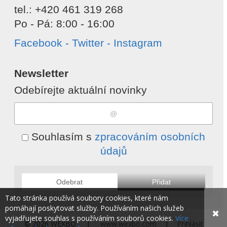
tel.: +420 461 319 268
Po - Pá: 8:00 - 16:00
Facebook - Twitter - Instagram
Newsletter
Odebírejte aktuální novinky
Souhlasím s
zpracováním osobních
údajů
Odebrat
Přidat
Tato stránka používá soubory cookies, které nám
pomáhají poskytovat služby. Používáním našich služeb
✖
vyjadřujete souhlas s používáním souborů cookies.
Více
© 2026 WEXBO |
www.wexbo.com
|
Přihlásit