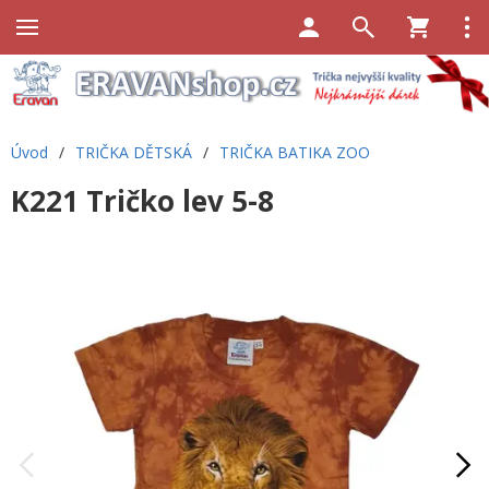
Úvod
/
TRIČKA DĚTSKÁ
/
TRIČKA BATIKA ZOO
K221 Tričko lev 5-8