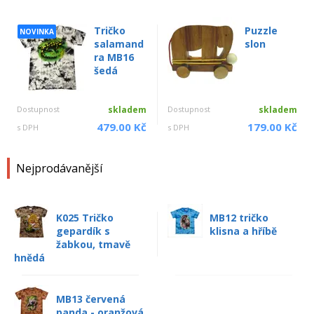
Tričko
Puzzle
NOVINKA
salamand
slon
ra MB16
šedá
Dostupnost
skladem
Dostupnost
skladem
479.00 Kč
179.00 Kč
s DPH
s DPH
Nejprodávanější
K025 Tričko
MB12 tričko
gepardík s
klisna a hříbě
žabkou, tmavě
hnědá
MB13 červená
panda - oranžová