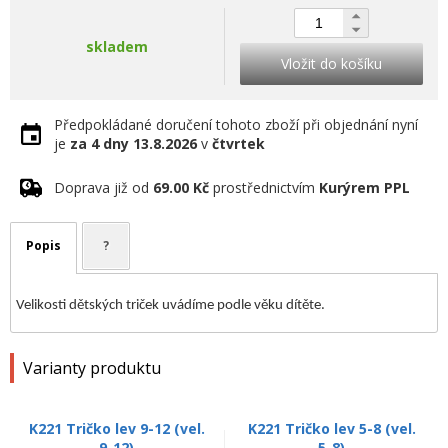
skladem
Vložit do košíku
Předpokládané doručení tohoto zboží při objednání nyní
je
za 4 dny
13.8.2026
v
čtvrtek
Doprava již od
69.00 Kč
prostřednictvím
Kurýrem PPL
Popis
?
Velikosti dětských triček uvádíme podle věku dítěte.
Varianty produktu
K221 Tričko lev 9-12 (vel.
K221 Tričko lev 5-8 (vel.
9-12)
5-8)