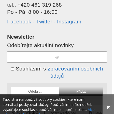
tel.: +420 461 319 268
Po - Pá: 8:00 - 16:00
Facebook - Twitter - Instagram
Newsletter
Odebírejte aktuální novinky
Souhlasím s
zpracováním osobních
údajů
Odebrat
Přidat
Tato stránka používá soubory cookies, které nám
pomáhají poskytovat služby. Používáním našich služeb
✖
vyjadřujete souhlas s používáním souborů cookies.
Více
© 2026 WEXBO |
www.wexbo.com
|
Přihlásit