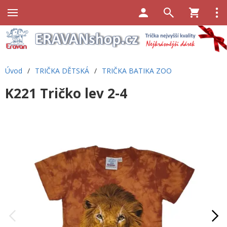
Úvod
/
TRIČKA DĚTSKÁ
/
TRIČKA BATIKA ZOO
K221 Tričko lev 2-4