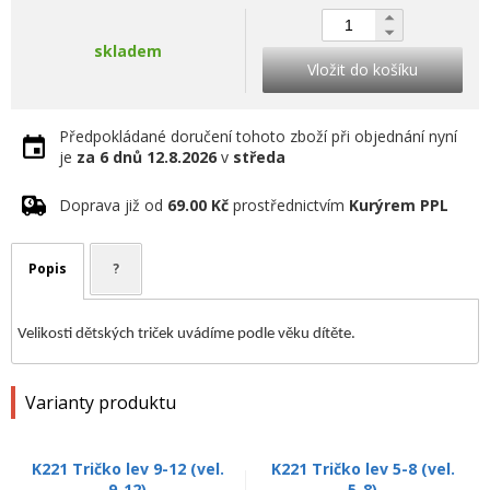
skladem
Vložit do košíku
Předpokládané doručení tohoto zboží při objednání nyní
je
za 6 dnů
12.8.2026
v
středa
Doprava již od
69.00 Kč
prostřednictvím
Kurýrem PPL
Popis
?
Velikosti dětských triček uvádíme podle věku dítěte.
Varianty produktu
K221 Tričko lev 9-12 (vel.
K221 Tričko lev 5-8 (vel.
9-12)
5-8)