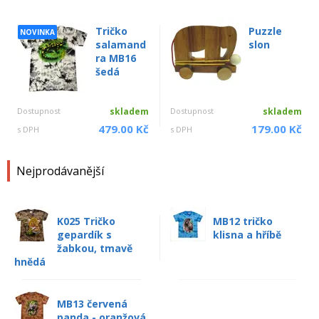
Tričko
Puzzle
NOVINKA
salamand
slon
ra MB16
šedá
Dostupnost
skladem
Dostupnost
skladem
479.00 Kč
179.00 Kč
s DPH
s DPH
Nejprodávanější
K025 Tričko
MB12 tričko
gepardík s
klisna a hříbě
žabkou, tmavě
hnědá
MB13 červená
panda - oranžová