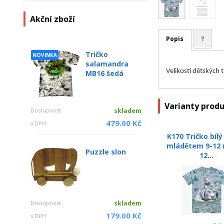
Akční zboží
Popis
?
Tričko
NOVINKA
salamandra
Velikosti dětských 
MB16 šedá
Varianty prod
Dostupnost
skladem
479.00 Kč
s DPH
K170 Tričko bílý
mládětem 9-12 (
Puzzle slon
12...
Dostupnost
skladem
179.00 Kč
s DPH