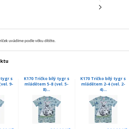
triček uvádíme podle věku dítěte.
uktu
 tygr s
K170 Tričko bílý tygr s
K170 Tričko bílý tygr s
vel. 9-
mládětem 5-8 (vel. 5-
mládětem 2-4 (vel. 2-
8)...
4)...