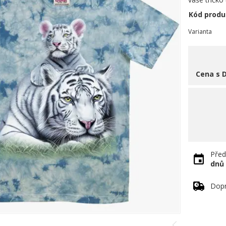
Kód produ
Varianta
Cena s 
Před
dnů
Dopr