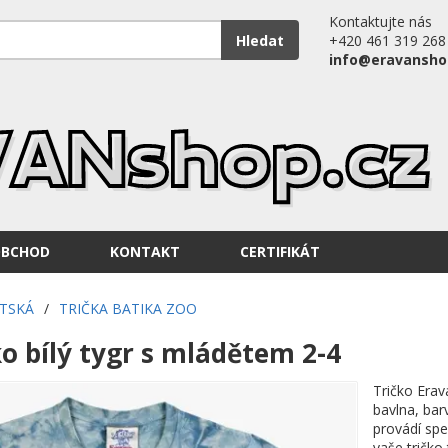
Kontaktujte nás
Hledat
+420 461 319 268
info@eravansho
OBCHOD
KONTAKT
CERTIFIKÁT
ĚTSKÁ
/
TRIČKA BATIKA ZOO
o bílý tygr s mládětem 2-4
Tričko Erav
bavlna, bar
provádí spe
vaše tričko