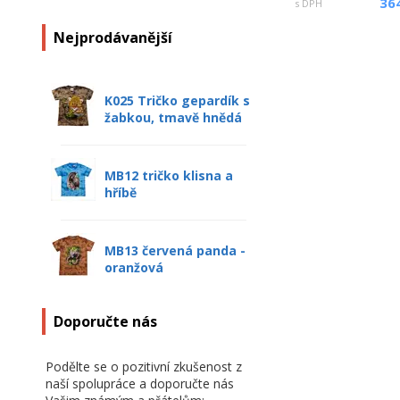
36
s DPH
Nejprodávanější
K025 Tričko gepardík s
žabkou, tmavě hnědá
MB12 tričko klisna a
hříbě
MB13 červená panda -
oranžová
Doporučte nás
Podělte se o pozitivní zkušenost z
naší spolupráce a doporučte nás