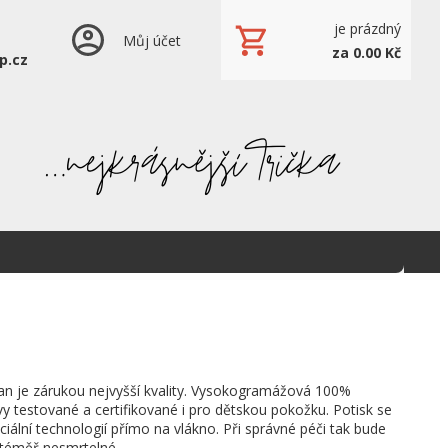
je prázdný
Můj účet
za 0.00 Kč
p.cz
an je zárukou nejvyšší kvality. Vysokogramážová 100%
vy testované a certifikované i pro dětskou pokožku. Potisk se
ciální technologií přímo na vlákno. Při správné péči tak bude
 téměř nesmrtelné.