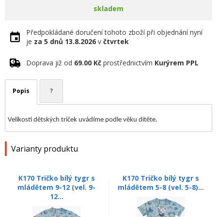
skladem
Předpokládané doručení tohoto zboží při objednání nyní
je
za 5 dnů
13.8.2026
v
čtvrtek
Doprava již od
69.00 Kč
prostřednictvím
Kurýrem PPL
Popis
?
Velikosti dětských triček uvádíme podle věku dítěte.
Varianty produktu
K170 Tričko bílý tygr s
K170 Tričko bílý tygr s
mládětem 9-12 (vel. 9-
mládětem 5-8 (vel. 5-8)...
12...