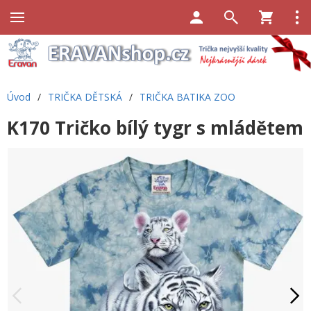
Úvod
/
TRIČKA DĚTSKÁ
/
TRIČKA BATIKA ZOO
K170 Tričko bílý tygr s mládětem