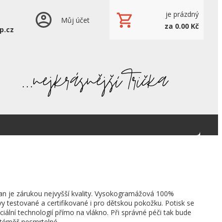
je prázdný
Můj účet
za 0.00 Kč
p.cz
an je zárukou nejvyšší kvality. Vysokogramážová 100%
vy testované a certifikované i pro dětskou pokožku. Potisk se
ciální technologií přímo na vlákno. Při správné péči tak bude
 téměř nesmrtelné.