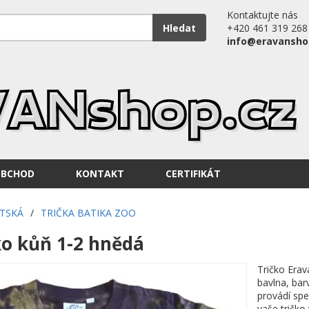
Kontaktujte nás
Hledat
+420 461 319 268
info@eravansho
OBCHOD
KONTAKT
CERTIFIKÁT
ĚTSKÁ
/
TRIČKA BATIKA ZOO
ko kůň 1-2 hnědá
Tričko Erav
bavlna, bar
provádí spe
vaše tričko