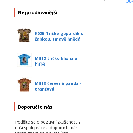
36
s DPH
Nejprodávanější
K025 Tričko gepardík s
žabkou, tmavě hnědá
MB12 tričko klisna a
hříbě
MB13 červená panda -
oranžová
Doporučte nás
Podělte se o pozitivní zkušenost z
naší spolupráce a doporučte nás