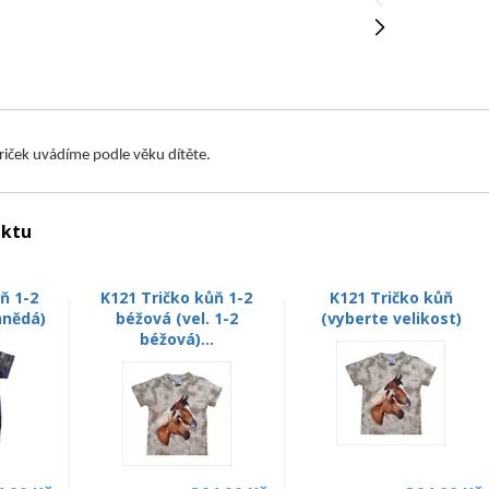
triček uvádíme podle věku dítěte.
uktu
ň 1-2
K121 Tričko kůň 1-2
K121 Tričko kůň
hnědá)
béžová (vel. 1-2
(vyberte velikost)
béžová)...