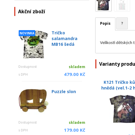
Akční zboží
Popis
?
Tričko
NOVINKA
salamandra
Velikosti dětských 
MB16 šedá
Varianty prod
Dostupnost
skladem
479.00 Kč
s DPH
K121 Tričko ků
hnědá (vel.1-2 
Puzzle slon
Dostupnost
skladem
179.00 Kč
s DPH