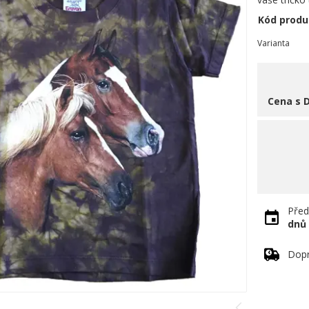
Kód produ
Varianta
Cena s 
Před
dnů
Dopr