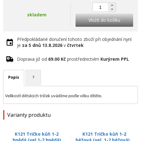
skladem
Vložit do košíku
Předpokládané doručení tohoto zboží při objednání nyní
je
za 5 dnů
13.8.2026
v
čtvrtek
Doprava již od
69.00 Kč
prostřednictvím
Kurýrem PPL
Popis
?
Velikosti dětských triček uvádíme podle věku dítěte.
Varianty produktu
K121 Tričko kůň 1-2
K121 Tričko kůň 1-2
hnědá (vel.1-2 hnědá)
béžová (vel. 1-2 béžová)...