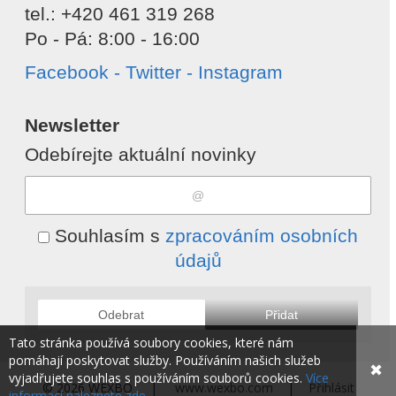
tel.: +420 461 319 268
Po - Pá: 8:00 - 16:00
Facebook - Twitter - Instagram
Newsletter
Odebírejte aktuální novinky
Souhlasím s
zpracováním osobních
údajů
Odebrat
Přidat
Tato stránka používá soubory cookies, které nám
pomáhají poskytovat služby. Používáním našich služeb
✖
vyjadřujete souhlas s používáním souborů cookies.
Více
© 2026 WEXBO |
www.wexbo.com
|
Přihlásit
informací naleznete zde.