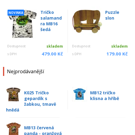
Tričko
Puzzle
NOVINKA
salamand
slon
ra MB16
šedá
Dostupnost
skladem
Dostupnost
skladem
479.00 Kč
179.00 Kč
s DPH
s DPH
Nejprodávanější
K025 Tričko
MB12 tričko
gepardík s
klisna a hříbě
žabkou, tmavě
hnědá
MB13 červená
panda - oranžová