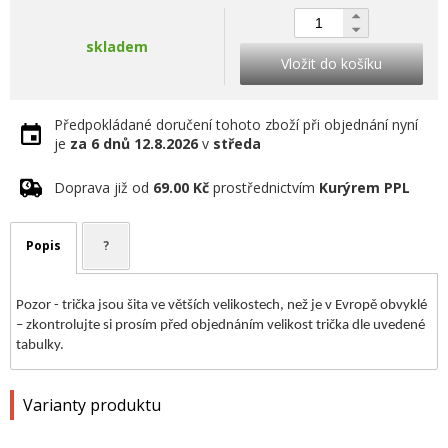
skladem
Vložit do košíku
Předpokládané doručení tohoto zboží při objednání nyní
je
za 6 dnů
12.8.2026
v
středa
Doprava již od
69.00 Kč
prostřednictvím
Kurýrem PPL
Popis
?
Pozor - trička jsou šita ve větších velikostech, než je v Evropě obvyklé
– zkontrolujte si prosím před objednáním velikost trička dle uvedené
tabulky.
Varianty produktu