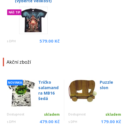
(vyberte velikost)
NÁŠ TIP
579.00 Kč
s DPH
Akční zboží
Tričko
Puzzle
NOVINKA
salamand
slon
ra MB16
šedá
Dostupnost
skladem
Dostupnost
skladem
479.00 Kč
179.00 Kč
s DPH
s DPH