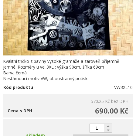
Kvalitní tričko z bavlny vysoké gramáže a zároveň příjemně
jemné. Rozměry u vel.3XL : výška 90cm, šířka 69cm
Barva černá.
Nestárnoucí motiv VW, oboustranný potisk.
Kód produktu
VW3XL10
570.25 Kč
bez DPH
690.00 Kč
Cena s DPH
skladem