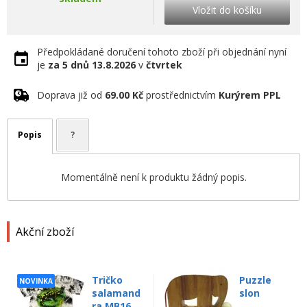
Vložit do košíku
Předpokládané doručení tohoto zboží při objednání nyní
je
za 5 dnů
13.8.2026
v
čtvrtek
Doprava již od
69.00 Kč
prostřednictvím
Kurýrem PPL
Popis
?
Momentálně není k produktu žádný popis.
Akční zboží
Tričko
Puzzle
NOVINKA
salamand
slon
ra MB16