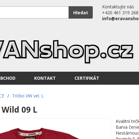
Kontaktujte nás
Hledat
+420 461 319 268
info@eravansho
OBCHOD
KONTAKT
CERTIFIKÁT
CE
/
Tričko VW vel. L
 Wild 09 L
Kvalitní tr
Barva červ
Nestárnouc
Rozměr š. 