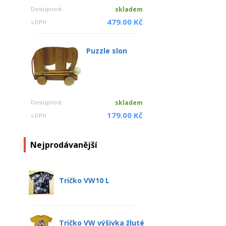
Dostupnost
skladem
479.00 Kč
s DPH
Puzzle slon
Dostupnost
skladem
179.00 Kč
s DPH
Nejprodávanější
Tričko VW10 L
Tričko VW výšivka žluté