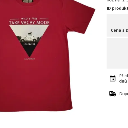
ID produk
Cena s 
Před
dnů
Dopr