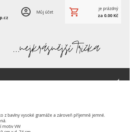
je prázdný
Můj účet
za 0.00 Kč
p.cz
ičko z bavlny vysoké gramáže a zároveň příjemně jemné.
ená.
í motiv VW
50 cm x d. 74 cm