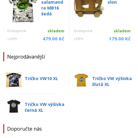
salamand
slon
ra MB16
šedá
Dostupnost
skladem
Dostupnost
skladem
479.00 Kč
179.00 Kč
s DPH
s DPH
Nejprodávanější
Tričko VW10 XL
Tričko VW výšivka
žlutá XL
Tričko VW výšivka
černá XL
Doporučte nás