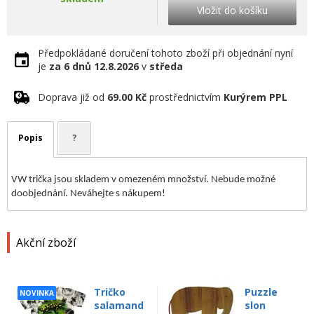
Vložit do košíku
Předpokládané doručení tohoto zboží při objednání nyní
je
za 6 dnů
12.8.2026
v
středa
Doprava již od
69.00 Kč
prostřednictvím
Kurýrem PPL
Popis
?
VW trička jsou skladem v omezeném množství. Nebude možné
doobjednání. Neváhejte s nákupem!
Akční zboží
Tričko
Puzzle
NOVINKA
salamand
slon