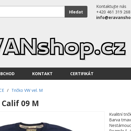
Kontaktujte nás
Hledat
+420 461 319 268
info@eravansho
OBCHOD
KONTAKT
CERTIFIKÁT
CE
/
Tričko VW vel. M
 Calif 09 M
Kvalitní tr
Barva tmav
Nestárnouc
Rozměr š. 