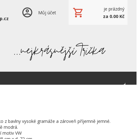
je prázdný
Můj účet
za 0.00 Kč
p.cz
ičko z bavlny vysoké gramáže a zároveň příjemně jemné.
ě modrá.
í motiv VW
48 cm x d. 72 cm