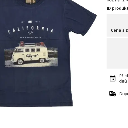
ID produk
Cena s 
Před
dnů
Dopr