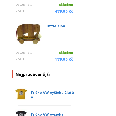
Dostupnost
skladem
479.00 Kč
s DPH
Puzzle slon
Dostupnost
skladem
179.00 Kč
s DPH
Nejprodávanější
Tričko VW výšivka žluté
M
Tričko VW výšivka