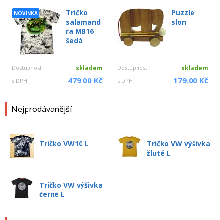
Tričko
Puzzle
NOVINKA
salamand
slon
ra MB16
šedá
Dostupnost
skladem
Dostupnost
skladem
479.00 Kč
179.00 Kč
s DPH
s DPH
Nejprodávanější
Tričko VW10 L
Tričko VW výšivka
žluté L
Tričko VW výšivka
černé L