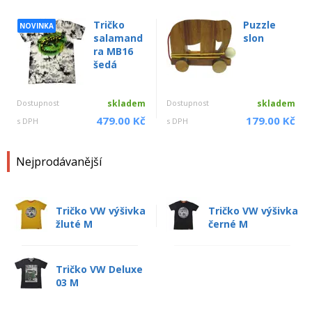
Tričko
Puzzle
NOVINKA
salamand
slon
ra MB16
šedá
Dostupnost
skladem
Dostupnost
skladem
479.00 Kč
179.00 Kč
s DPH
s DPH
Nejprodávanější
Tričko VW výšivka
Tričko VW výšivka
žluté M
černé M
Tričko VW Deluxe
03 M