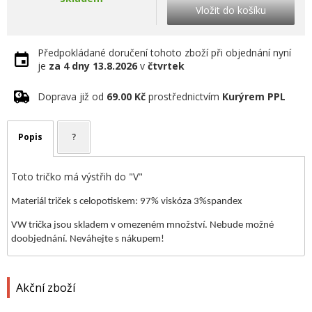
Vložit do košíku
Předpokládané doručení tohoto zboží při objednání nyní
je
za 4 dny
13.8.2026
v
čtvrtek
Doprava již od
69.00 Kč
prostřednictvím
Kurýrem PPL
Popis
?
Toto tričko má výstřih do "V"
Materiál triček s celopotiskem: 97% viskóza 3%spandex
VW trička jsou skladem v omezeném množství. Nebude možné
doobjednání. Neváhejte s nákupem!
Akční zboží