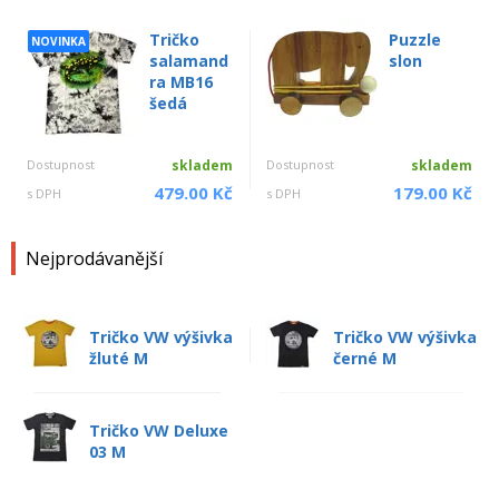
Tričko
Puzzle
NOVINKA
salamand
slon
ra MB16
šedá
Dostupnost
skladem
Dostupnost
skladem
479.00 Kč
179.00 Kč
s DPH
s DPH
Nejprodávanější
Tričko VW výšivka
Tričko VW výšivka
žluté M
černé M
Tričko VW Deluxe
03 M