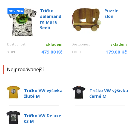
Tričko
Puzzle
NOVINKA
salamand
slon
ra MB16
šedá
Dostupnost
skladem
Dostupnost
skladem
479.00 Kč
179.00 Kč
s DPH
s DPH
Nejprodávanější
Tričko VW výšivka
Tričko VW výšivka
žluté M
černé M
Tričko VW Deluxe
03 M