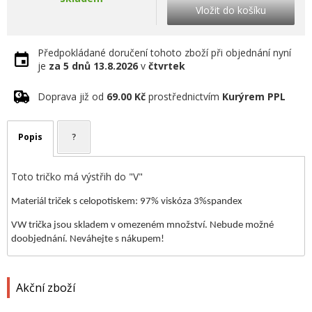
Vložit do košíku
Předpokládané doručení tohoto zboží při objednání nyní
je
za 5 dnů
13.8.2026
v
čtvrtek
Doprava již od
69.00 Kč
prostřednictvím
Kurýrem PPL
Popis
?
Toto tričko má výstřih do "V"
Materiál triček s celopotiskem: 97% viskóza 3%spandex
VW trička jsou skladem v omezeném množství. Nebude možné
doobjednání. Neváhejte s nákupem!
Akční zboží