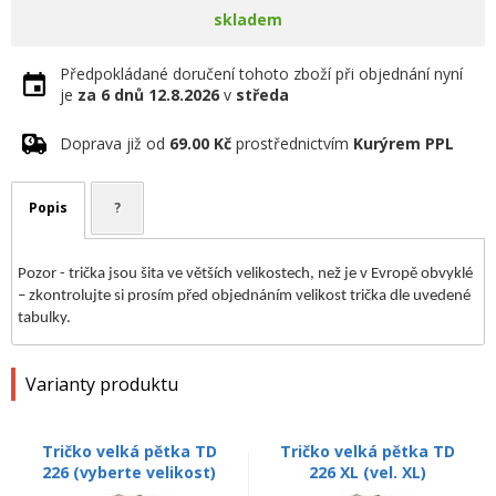
skladem
Předpokládané doručení tohoto zboží při objednání nyní
je
za 6 dnů
12.8.2026
v
středa
Doprava již od
69.00 Kč
prostřednictvím
Kurýrem PPL
Popis
?
Pozor - trička jsou šita ve větších velikostech, než je v Evropě obvyklé
– zkontrolujte si prosím před objednáním velikost trička dle uvedené
tabulky.
Varianty produktu
Tričko velká pětka TD
Tričko velká pětka TD
226 (vyberte velikost)
226 XL (vel. XL)